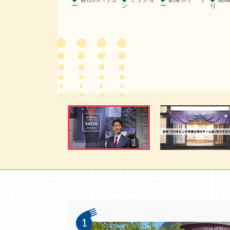
ー
ン
ー
り
1