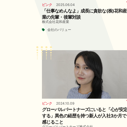
ピンク
2025.06.04
「仕事なめんなよ」成長に貪欲な(株)花和産
業の先輩・後輩対談
株式会社花和産業
会社のバリュー
ピンク
2024.10.09
グローバルパートナーズにいると「心が安
する」異色の経歴を持つ新人が入社3か月で
感じること
グローバルパートナーズ株式会社