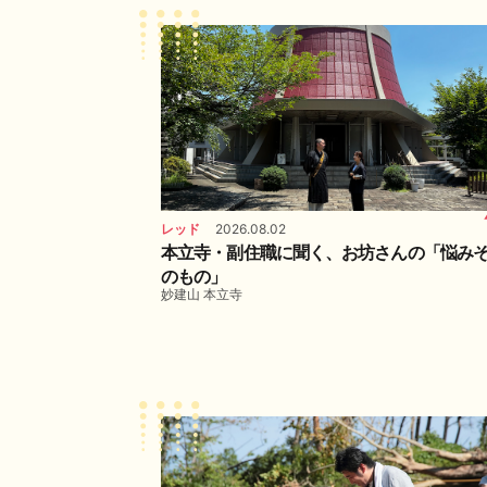
レッド
2026.08.02
本立寺・副住職に聞く、お坊さんの「悩み
のもの」
妙建山 本立寺