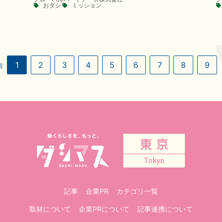
おダシ
ミッション
1
2
3
4
5
6
7
8
9
前
記事
企業PR
カテゴリ一覧
取材について
企業PRについて
記事連携について