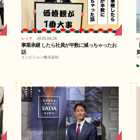
レッド
2025.06.26
レ
よ
事業承継 したら社員が半数に減っちゃったお
話
インビジョン株式会社
イ