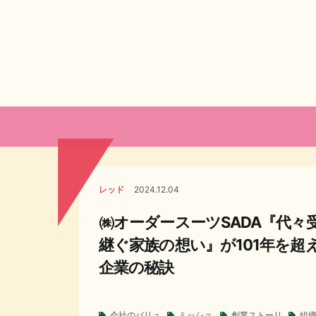
レッド
2024.12.04
㈱オーダースーツSADA『代々
継ぐ家族の想い』が101年を超
企業の秘訣
会社のバリュ
ミッショ
創業ストーリ
組