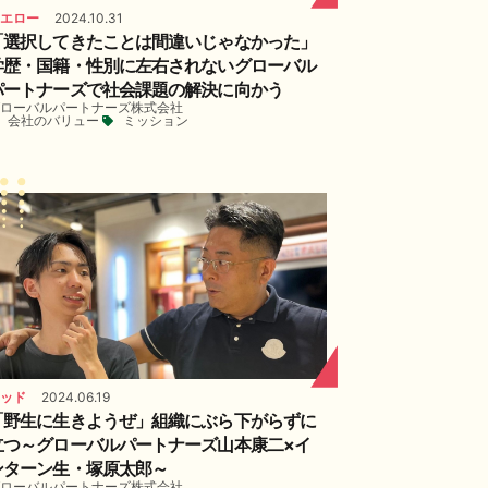
エロー
2024.10.31
「選択してきたことは間違いじゃなかった」
学歴・国籍・性別に左右されないグローバル
パートナーズで社会課題の解決に向かう
ローバルパートナーズ株式会社
会社のバリュー
ミッション
ッド
2024.06.19
「野生に生きようぜ」組織にぶら下がらずに
立つ～グローバルパートナーズ山本康二×イ
ンターン生・塚原太郎～
ローバルパートナーズ株式会社