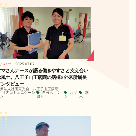
ルバー
2025.07.02
ママさんナースが語る働きやすさと支え合い
の風土。八王子山王病院の病棟×外来所属長
インタビュー
療法人社団東光会 八王子山王病院
社内コミュニケーシ
自分らしく
おダ
求
ョン
働く
シ
人