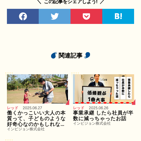
＼
この記事をシェアしよう!
／
関連記事
レッド
2025.06.27
レッド
2025.06.26
働くかっこいい大人の本
事業承継 したら社員が半
質って、子どものような
数に減っちゃったお話
インビジョン株式会社
好奇心なのかもしれな
インビジョン株式会社
い。