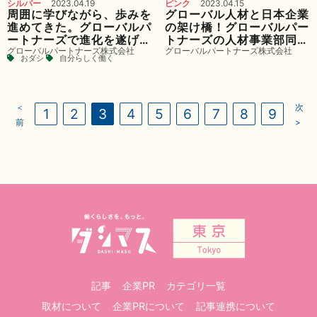
シルバー
2023.04.19
ピンク
2023.04.15
周囲に学びながら、歩みを
グローバル人材と日本企業
進めてきた。グローバルパ
の架け橋！グローバルパー
ートナーズで進化を遂げて
トナーズの人材事業部同期
グローバルパートナーズ株式会社
グローバルパートナーズ株式会社
きた営業マンの軌跡
座談会
おダシ
自分らしく働く
＜
次
1
2
3
4
5
6
7
8
9
前
>
記事
企業PR
カテゴリ一覧
取材について
企業PRについて
記事連携について