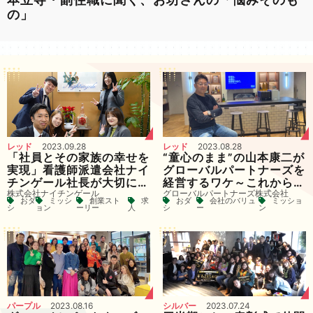
の」
レッド
2023.09.28
レッド
2023.08.28
「社員とその家族の幸せを
“童心のまま”の山本康二が
実現」看護師派遣会社ナイ
グローバルパートナーズを
チンゲール社長が大切にし
経営するワケ～これからの
株式会社ナイチンゲール
グローバルパートナーズ株式会社
ていること
日本を見据えて～
おダ
ミッシ
創業スト
求
おダ
会社のバリュ
ミッショ
シ
ョン
ーリー
人
シ
ー
ン
パープル
2023.08.16
シルバー
2023.07.24