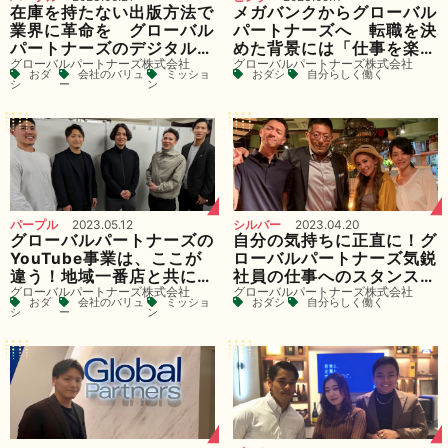
在庫を持たない出版方法で
メガバンクからグローバル
業界に革命を グローバル
パートナーズへ 転職を決
パートナーズのデジタル
めた背景には「仕事を楽し
グローバルパートナーズ株式会社
グローバルパートナーズ株式会社
POD出版事業とは
みたい」
おダ
会社のバリュ
ミッショ
おダシ
自分らしく働く
シ
ー
ン
パープル
2023.05.12
シルバー
2023.04.20
グローバルパートナーズの
自分の気持ちに正直に！グ
YouTube事業は、ここが
ローバルパートナーズ気鋭
違う！地域一番店と共に日
社員の仕事へのスタンスと
グローバルパートナーズ株式会社
グローバルパートナーズ株式会社
本のGDP向上を目指す
は
おダ
会社のバリュ
ミッショ
おダシ
自分らしく働く
シ
ー
ン