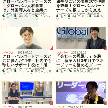
グローバルパートナーズの
四半期ごとの表彰式で仲間
「グローバル人材事業」
を鼓舞！グローバルパート
は、外国籍人材と企業のベ
ナーズを根っこから支える
グローバルパートナーズ株式会社
グローバルパートナーズ株式会社
ストマッチングで未来を創
管理部の、開催への想い
おダ
会社のバリュ
ミッショ
おダ
会社のバリュ
組織づく
造する
シ
ー
ン
シ
ー
り
パープル
2023.07.20
シルバー
2023.06.29
グローバルパートナーズと
「会社への恩返し」を胸
共に歩んだ11年 社内でも
に 新卒入社3年目でマネ
珍しいサポート役は「感
ージャーを務めるグローバ
グローバルパートナーズ株式会社
グローバルパートナーズ株式会社
謝」を心に仲間を支える
ルパートナーズの営業マン
おダ
ミッショ
自分らしく働
おダシ
自分らしく働く
シ
ン
く
パープル
2023.06.21
ピンク
2023.05.17