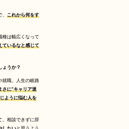
で、
これから何をす
職種は幅広くなって
えているなと感じて
しょうか？
や就職、人生の岐路
まさに“キャリア迷
じように悩む人を
て、相談できずに辞
やしたい
と思うよう