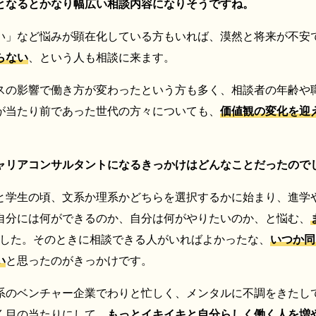
となるとかなり幅広い相談内容になりそうですね。
い」など悩みが顕在化している方もいれば、漠然と将来が不安
らない
、という人も相談に来ます。
スの影響で働き方が変わったという方も多く、相談者の年齢や
が当たり前であった世代の方々についても、
価値観の変化を迎
ャリアコンサルタントになるきっかけはどんなことだったので
と学生の頃、文系か理系かどちらを選択するかに始まり、進学
自分には何ができるのか、自分は何がやりたいのか、と悩む、
した。そのときに相談できる人がいればよかったな、
いつか同
い
と思ったのがきっかけです。
系のベンチャー企業でわりと忙しく、メンタルに不調をきたし
く目の当たりにして、
もっとイキイキと自分らしく働く人を増